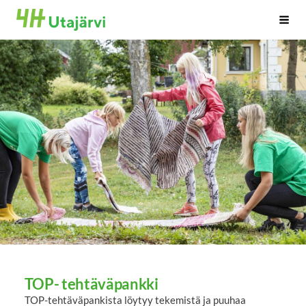
Siirry
sivun
Utajärvi
Haku
sisältöön
TOP- tehtäväpankki
TOP-tehtäväpankista löytyy tekemistä ja puuhaa