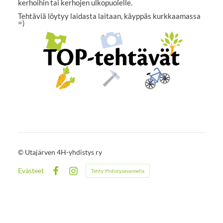
kerhoihin tai kerhojen ulkopuolelle.
Tehtäviä löytyy laidasta laitaan, käyppäs kurkkaamassa
=)
©
Utajärven 4H-yhdistys ry
Evästeet
Tehty Yhdistysavaimella
Facebook
Instagram